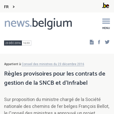
FR
news.
belgium
Main
navigation
MENU
Faceb
Tw
23 DÉC 2016
16:30
Appartient à
Conseil des ministres du 23 décembre 2016
Règles provisoires pour les contrats de
gestion de la SNCB et d'Infrabel
Sur proposition du ministre chargé de la Société
nationale des chemins de fer belges François Bellot,
le Conseil des ministres a approuvé un projet