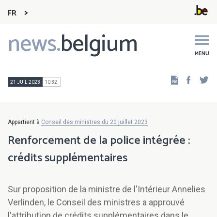
FR
news.
belgium
Main
navigation
MENU
Faceb
Tw
21 JUIL 2023
10:32
Appartient à
Conseil des ministres du 20 juillet 2023
Renforcement de la police intégrée :
crédits supplémentaires
Sur proposition de la ministre de l'Intérieur Annelies
Verlinden, le Conseil des ministres a approuvé
l'attribution de crédits supplémentaires dans le