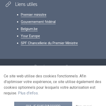
Liens utiles
Premier ministre
Gouvernement fédéral
Belgium.be
Your Europe
SPF Chancellerie du Premier Ministre
Footer
Données personnelles
Conditions de réutilisation
Ce site web utilise des cookies fonctionnels. Afin
d'optimiser votre expérience, ce site utilise également des
Contactez-nous
cookies optionnels pour lesquels votre autorisation est
Accessibilité
requise.
Plus d'infos
.
news.belgium flux RSS