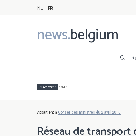
NL
FR
news.
belgium
Main
navigation
R
02 AVR 2010
13:40
Appartient à
Conseil des ministres du 2 avril 2010
Réseau de transport 