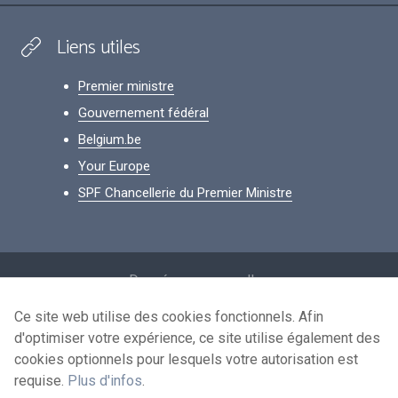
Liens utiles
Premier ministre
Gouvernement fédéral
Belgium.be
Your Europe
SPF Chancellerie du Premier Ministre
Footer
Données personnelles
Conditions de réutilisation
Ce site web utilise des cookies fonctionnels. Afin
d'optimiser votre expérience, ce site utilise également des
Contactez-nous
cookies optionnels pour lesquels votre autorisation est
Accessibilité
requise.
Plus d'infos
.