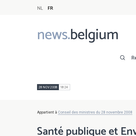
NL
FR
news.
belgium
Main
navigation
R
28 NOV 2008
18:24
Appartient à
Conseil des ministres du 28 novembre 2008
Santé publique et E