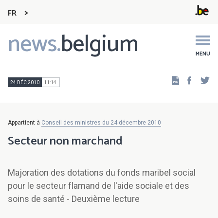
FR
news.
belgium
Main
navigation
MENU
Faceb
Tw
24 DÉC 2010
11:14
Appartient à
Conseil des ministres du 24 décembre 2010
Secteur non marchand
Majoration des dotations du fonds maribel social
pour le secteur flamand de l'aide sociale et des
soins de santé - Deuxième lecture