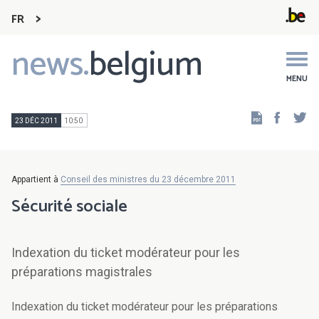
FR
news.
belgium
Main
navigation
MENU
Faceb
Tw
23 DÉC 2011
10:50
Appartient à
Conseil des ministres du 23 décembre 2011
Sécurité sociale
Indexation du ticket modérateur pour les
préparations magistrales
Indexation du ticket modérateur pour les préparations