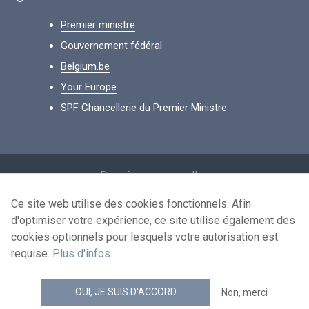
Premier ministre
Gouvernement fédéral
Belgium.be
Your Europe
SPF Chancellerie du Premier Ministre
Footer
Données personnelles
Conditions de réutilisation
Ce site web utilise des cookies fonctionnels. Afin
d'optimiser votre expérience, ce site utilise également des
Contactez-nous
cookies optionnels pour lesquels votre autorisation est
Accessibilité
requise.
Plus d'infos
.
news.belgium flux RSS
OUI, JE SUIS D'ACCORD
Non, merci