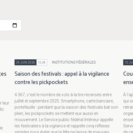
INSTITUTIONS FÉDÉRALES
29 JUIN 2026
15:28
10 JU
ces
Saison des festivals : appel à la vigilance
Cou
contre les pickpockets
ens
4.367, c’est le nombre de vols à la tire recensés entre
À l’a
juillet et septembre 2025. Smartphone, carte bancaire,
qui s
r leur
portefeuille : pendant que la saison des festivals bat son
retra
lic
plein, les pickpockets se mettent eux aussi en
organ
mouvement. Le Service public fédéral Intérieur appelle
ensem
les festivaliers à la vigilance et rappelle cinq réflexes
Servi
de
simples pour éviter que la fête ne laisse de mauvais
de c