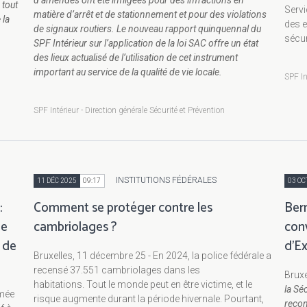
 tout
Servi
matière d’arrêt et de stationnement et pour des violations
 la
des e
de signaux routiers. Le nouveau rapport quinquennal du
sécur
SPF Intérieur sur l’application de la loi SAC offre un état
des lieux actualisé de l’utilisation de cet instrument
important au service de la qualité de vie locale.
SPF In
SPF Intérieur - Direction générale Sécurité et Prévention
INSTITUTIONS FÉDÉRALES
11 DÉC 2025
09:17
03 OC
:
Comment se protéger contre les
Bern
ge
cambriolages ?
con
s de
d’E
Bruxelles, 11 décembre 25 - En 2024, la police fédérale a
recensé 37.551 cambriolages dans les
Bruxe
habitations. Tout le monde peut en être victime, et le
la Séc
umée
risque augmente durant la période hivernale. Pourtant,
recon