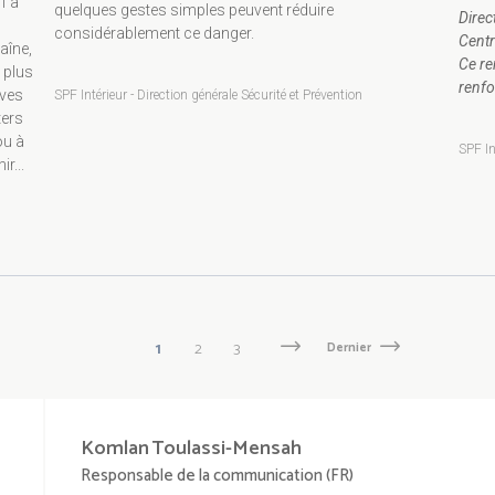
f à
quelques gestes simples peuvent réduire
Direc
considérablement ce danger.
Centr
aîne,
Ce re
 plus
renfo
aves
SPF Intérieur - Direction générale Sécurité et Prévention
ters
ou à
SPF In
r...
Page
1
Page
2
Page
3
Page
Next
Dernière
Dernier
suivante
page
courante
Komlan
Toulassi-Mensah
Responsable de la communication (FR)