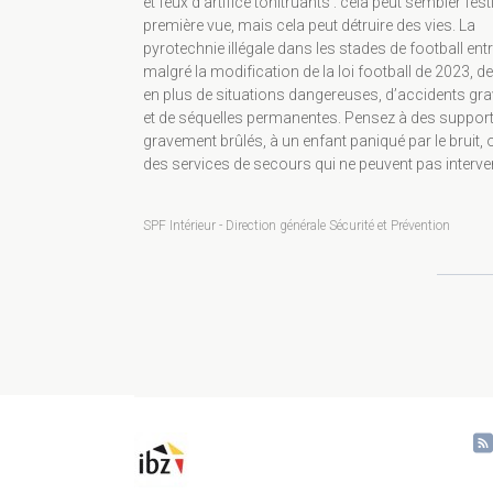
et feux d’artifice tonitruants : cela peut sembler festi
première vue, mais cela peut détruire des vies. La
pyrotechnie illégale dans les stades de football entr
malgré la modification de la loi football de 2023, de
en plus de situations dangereuses, d’accidents gr
et de séquelles permanentes. Pensez à des suppor
gravement brûlés, à un enfant paniqué par le bruit, 
des services de secours qui ne peuvent pas interveni
SPF Intérieur - Direction générale Sécurité et Prévention
Pagination