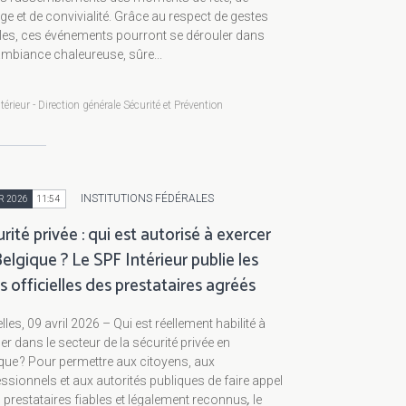
ge et de convivialité. Grâce au respect de gestes
les, ces événements pourront se dérouler dans
mbiance chaleureuse, sûre...
térieur - Direction générale Sécurité et Prévention
INSTITUTIONS FÉDÉRALES
R 2026
11:54
rité privée : qui est autorisé à exercer
elgique ? Le SPF Intérieur publie les
es officielles des prestataires agréés
lles, 09 avril 2026 – Qui est réellement habilité à
er dans le secteur de la sécurité privée en
que ? Pour permettre aux citoyens, aux
ssionnels et aux autorités publiques de faire appel
 prestataires fiables et légalement reconnus
,
le