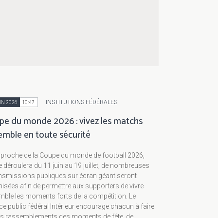
INSTITUTIONS FÉDÉRALES
IN 2026
10:47
pe du monde 2026 : vivez les matchs
emble en toute sécurité
pproche de la Coupe du monde de football 2026,
e déroulera du 11 juin au 19 juillet, de nombreuses
nsmissions publiques sur écran géant seront
isées afin de permettre aux supporters de vivre
ble les moments forts de la compétition. Le
ce public fédéral Intérieur encourage chacun à faire
es rassemblements des moments de fête, de