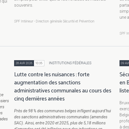
e qui
souvenirs.
parta
simp
une a
SPF Intérieur - Direction générale Sécurité et Prévention
SPF In
INSTITUTIONS FÉDÉRALES
28 AVR 2026
10:35
09 AV
Lutte contre les nuisances : forte
Sécu
augmentation des sanctions
en B
administratives communales au cours des
list
ce
cinq dernières années
ssiers
Bruxe
ers
exerc
Près de 98 % des communes belges infligent aujourd’hui
es
Belgi
des sanctions administratives communales (amendes
tades
profe
SAC). Ainsi, entre 2020 et 2025, plus de 5,18 millions
à des
d’amendes ont été infligées pour des infractions en