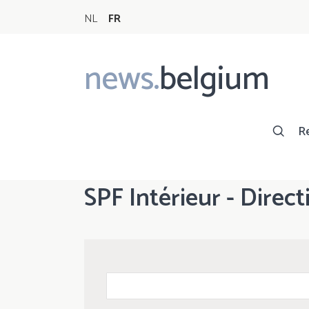
NL
FR
news.
belgium
Main
navigation
R
SPF Intérieur - Direc