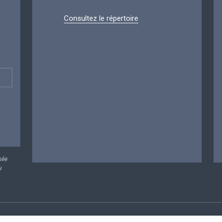
Consultez le répertoire
sée
u