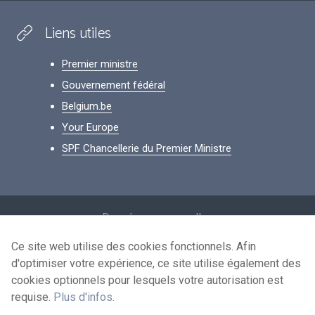
Liens utiles
Premier ministre
Gouvernement fédéral
Belgium.be
Your Europe
SPF Chancellerie du Premier Ministre
Footer
Données personnelles
Conditions de réutilisation
Ce site web utilise des cookies fonctionnels. Afin
d'optimiser votre expérience, ce site utilise également des
Contactez-nous
cookies optionnels pour lesquels votre autorisation est
Accessibilité
requise.
Plus d'infos
.