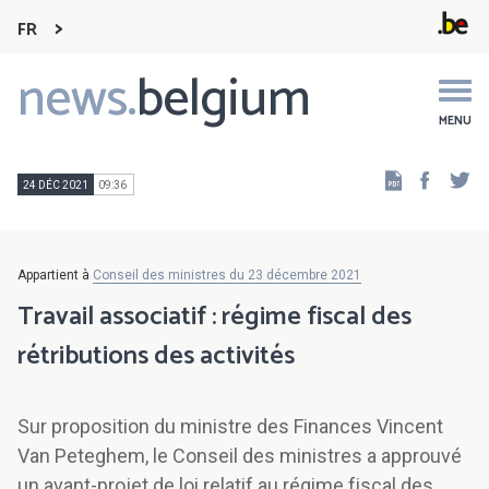
FR
news.
belgium
Main
navigation
MENU
Faceb
Tw
24 DÉC 2021
09:36
Appartient à
Conseil des ministres du 23 décembre 2021
Travail associatif : régime fiscal des
rétributions des activités
Sur proposition du ministre des Finances Vincent
Van Peteghem, le Conseil des ministres a approuvé
un avant-projet de loi relatif au régime fiscal des