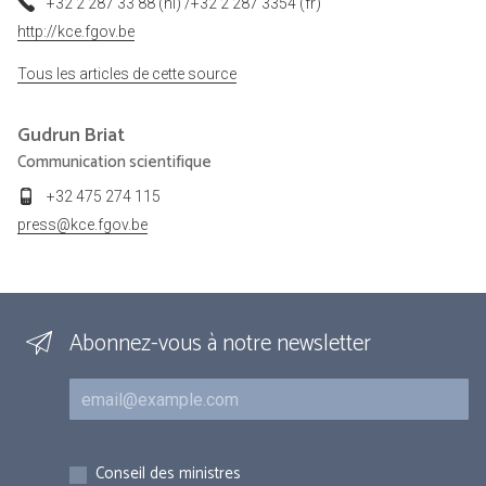
+32 2 287 33 88 (nl) /+32 2 287 3354 (fr)
http://kce.fgov.be
Tous les articles de cette source
Gudrun
Briat
Communication scientifique
+32 475 274 115
press@kce.fgov.be
Abonnez-vous à notre newsletter
Courriel
Inscriptions
Conseil des ministres