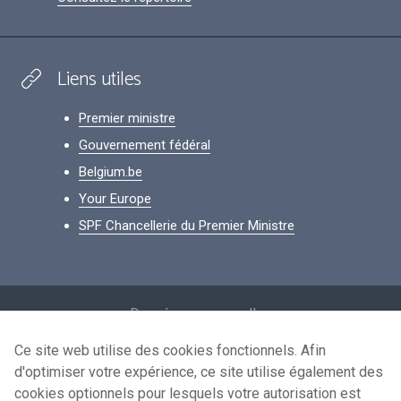
Liens utiles
Premier ministre
Gouvernement fédéral
Belgium.be
Your Europe
SPF Chancellerie du Premier Ministre
Footer
Données personnelles
Conditions de réutilisation
Ce site web utilise des cookies fonctionnels. Afin
d'optimiser votre expérience, ce site utilise également des
Contactez-nous
cookies optionnels pour lesquels votre autorisation est