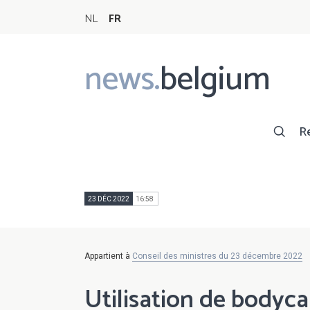
NL
FR
news.
belgium
Main
navigation
R
23 DÉC 2022
16:58
Appartient à
Conseil des ministres du 23 décembre 2022
Utilisation de bodyca