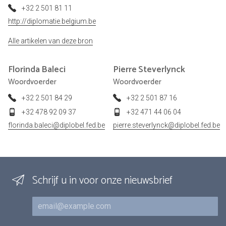
+32 2 501 81 11
http://diplomatie.belgium.be
Alle artikelen van deze bron
Florinda
Baleci
Pierre
Steverlynck
Woordvoerder
Woordvoerder
+32 2 501 84 29
+32 2 501 87 16
+32 478 92 09 37
+32 471 44 06 04
florinda.baleci@diplobel.fed.be
pierre.steverlynck@diplobel.fed.be
Schrijf u in voor onze nieuwsbrief
E-mail