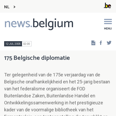
NL
news.
belgium
Main
navigation
MENU
Faceb
Tw
12 JUL 2005
02:00
175 Belgische diplomatie
Ter gelegenheid van de 175e verjaardag van de
Belgische onafhankelijkheid en het 25-jarig bestaan
van het federalisme organiseert de FOD
Buitenlandse Zaken, Buitenlandse Handel en
Ontwikkelingssamenwerking in het prestigieuze
kader van de voormalige bibliotheek van het