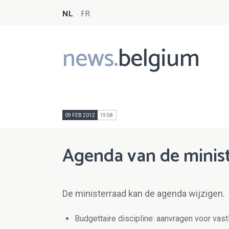
NL
FR
news.
belgium
Main
navigation
09 FEB 2012
19:58
Agenda van de minist
De ministerraad kan de agenda wijzigen.
Budgettaire discipline: aanvragen voor vas