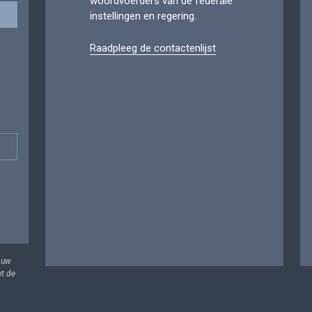
woordvoerders van de federale
instellingen en regering.
Raadpleeg de contactenlijst
 uw
et de