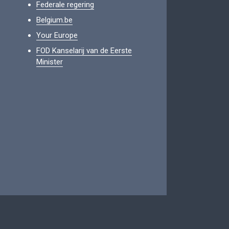
Federale regering
Belgium.be
Your Europe
FOD Kanselarij van de Eerste
Minister