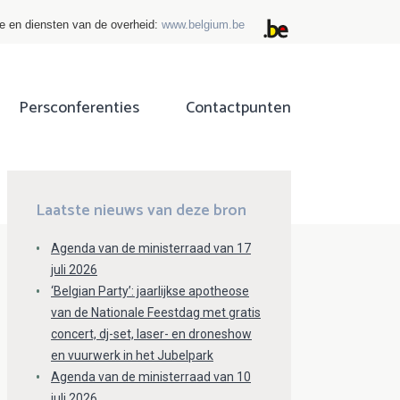
ie en diensten van de overheid:
www.belgium.be
Persconferenties
Contactpunten
ok
tter
Laatste nieuws van deze bron
Agenda van de ministerraad van 17
juli 2026
‘Belgian Party’: jaarlijkse apotheose
van de Nationale Feestdag met gratis
concert, dj-set, laser- en droneshow
en vuurwerk in het Jubelpark
Agenda van de ministerraad van 10
juli 2026