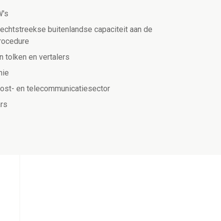
W's
echtstreekse buitenlandse capaciteit aan de
procedure
n tolken en vertalers
nie
 post- en telecommunicatiesector
rs