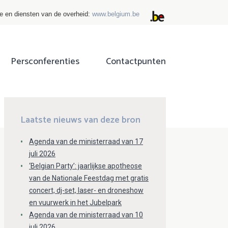
ie en diensten van de overheid:
www.belgium.be
Persconferenties
Contactpunten
ok
tter
Laatste nieuws van deze bron
Agenda van de ministerraad van 17
juli 2026
‘Belgian Party’: jaarlijkse apotheose
van de Nationale Feestdag met gratis
concert, dj-set, laser- en droneshow
en vuurwerk in het Jubelpark
Agenda van de ministerraad van 10
juli 2026