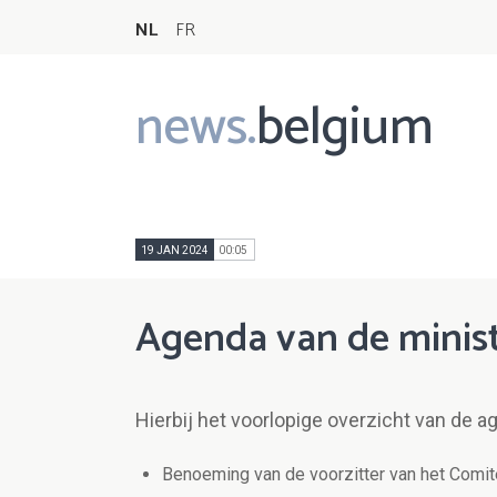
NL
FR
news.
belgium
Main
navigation
19 JAN 2024
00:05
Agenda van de minist
Hierbij het voorlopige overzicht van de a
Benoeming van de voorzitter van het Comit