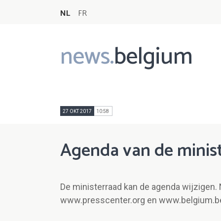
NL
FR
news.
belgium
Main
navigation
27 OKT 2017
10:58
Agenda van de minist
De ministerraad kan de agenda wijzigen. 
www.presscenter.org en www.belgium.b