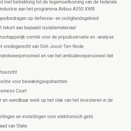
met betrekking tot de tegemoetkoming van de federale
 industrie aan het programma Airbus A350 XWB
pelbedragen op defensie- en veiligheidsgebied
 tekort aan bepaald isolatiemateriaal
schappelijk comité voor de prijsobservatie en -analyse
et vredegerecht van Sint-Joost-Ten-Node
t brandweerpersoneel en van het ambulancepersoneel dat
toezicht
politie voor bewakingsopdrachten
usiness Court
 en wendbaar werk op het vlak van het investeren in de
ellingen en instellingen voor elektronisch geld
aad van State