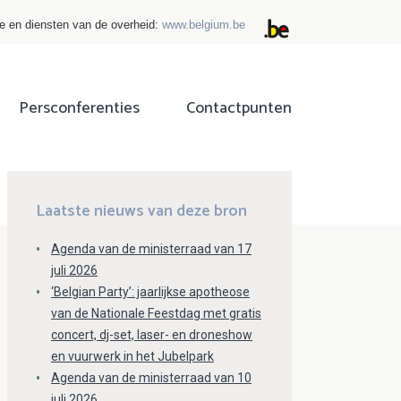
ie en diensten van de overheid:
www.belgium.be
Persconferenties
Contactpunten
ok
tter
Laatste nieuws van deze bron
Agenda van de ministerraad van 17
juli 2026
‘Belgian Party’: jaarlijkse apotheose
van de Nationale Feestdag met gratis
concert, dj-set, laser- en droneshow
en vuurwerk in het Jubelpark
Agenda van de ministerraad van 10
juli 2026