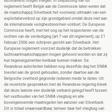
luchthavens mogen vliegen. In toepassing van dit
reglement heeft België aan de Commissie laten weten dat
de maatschappij Silverback het voorwerp uitmaakt van een
exploitatieverbod op zijn grondgebied omdat deze niet aan
de internationale veiligheidsnormen voldoet. De Europese
Commissie heeft, met het oog op het respecteren van de
rechten van de verdediging (art.7 van dit reglement), op 21
februari 2006 een schrijven gericht aan Silverback. Het
Europese reglement voorziet duidelijk dat de betrokken
luchtvaartmaatschappijen mogen gehoord worden en dat zij
hun tegenargumenten kenbaar kunnen maken. De
Rwandese autoriteiten hebben nog dezelfde dag het SNBA
toestel aan de grond gehouden, zonder daartoe aan de
Belgische overheid gegronde redenen mede te delen. Uit
de recentste gesprekken met de Rwandese regering bleek
dat deze laatste een duidelijk verband gelegd heeft tussen
het vasthouden van het SNBA vliegtuig en alle
bovengenoemde maatregelen ten aanzien van Silverback.
Dit is totaal onaanvaardbaar, temeer daar het vliegtuig van