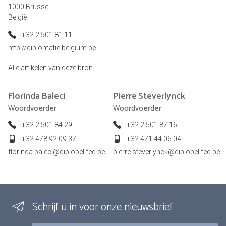
1000 Brussel
België
+32 2 501 81 11
http://diplomatie.belgium.be
Alle artikelen van deze bron
Florinda
Baleci
Pierre
Steverlynck
Woordvoerder
Woordvoerder
+32 2 501 84 29
+32 2 501 87 16
+32 478 92 09 37
+32 471 44 06 04
florinda.baleci@diplobel.fed.be
pierre.steverlynck@diplobel.fed.be
Schrijf u in voor onze nieuwsbrief