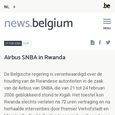
NL
news.
belgium
Main
navigation
MENU
Faceb
Tw
27 FEB 2006
13:07
Airbus SNBA in Rwanda
De Belgische regering is verontwaardigd over de
houding van de Rwandese autoriteiten in de zaak
van de Airbus van SNBA, die van 21 tot 24 februari
2006 geblokkeerd stond te Kigali. Het toestel kon
Rwanda slechts verlaten na 72 uren vertraging en na
herhaalde interventies door Premier Verhofstadt en