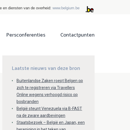
ie en diensten van de overheid:
www.belgium.be
Persconferenties
Contactpunten
ok
tter
Laatste nieuws van deze bron
Buitenlandse Zaken roept Belgen op
zich te registreren via Travellers
Online wegens verhoogd risico op
bosbranden
België steunt Venezuela via B-FAST
na de zware aardbevingen
Staatsbezoek – België en Japan, een
hereniging in het teken van