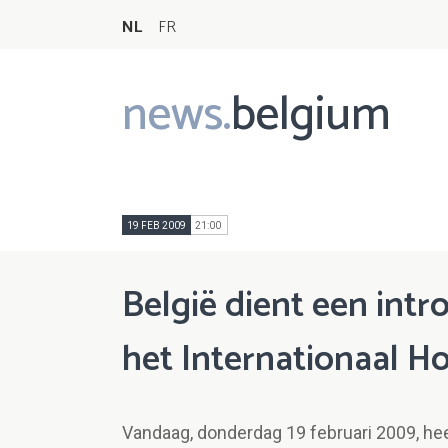
NL
FR
news.
belgium
Main
navigation
19 FEB 2009
21:00
België dient een intro
het Internationaal Ho
Vandaag, donderdag 19 februari 2009, hee