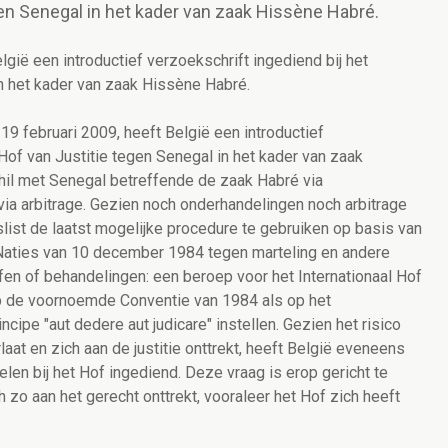
egen Senegal in het kader van zaak Hissène Habré.
gië een introductief verzoekschrift ingediend bij het
in het kader van zaak Hissène Habré.
9 februari 2009, heeft België een introductief
 Hof van Justitie tegen Senegal in het kader van zaak
hil met Senegal betreffende de zaak Habré via
ia arbitrage. Gezien noch onderhandelingen noch arbitrage
list de laatst mogelijke procedure te gebruiken op basis van
 Naties van 10 december 1984 tegen marteling en andere
en of behandelingen: een beroep voor het Internationaal Hof
op de voornoemde Conventie van 1984 als op het
ncipe "aut dedere aut judicare" instellen. Gezien het risico
at en zich aan de justitie onttrekt, heeft België eveneens
len bij het Hof ingediend. Deze vraag is erop gericht te
 zo aan het gerecht onttrekt, vooraleer het Hof zich heeft