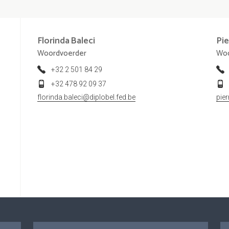
Florinda
Baleci
Pie
Woordvoerder
Woo
+32 2 501 84 29
+32 478 92 09 37
florinda.baleci@diplobel.fed.be
pie