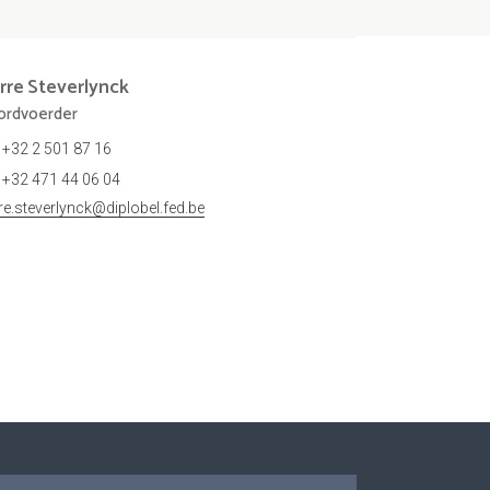
rre
Steverlynck
rdvoerder
+32 2 501 87 16
+32 471 44 06 04
rre.steverlynck@diplobel.fed.be