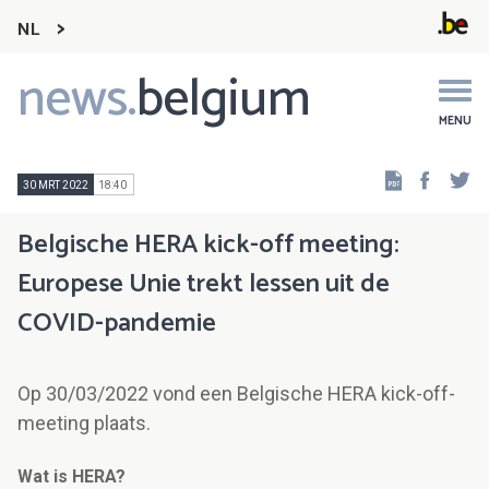
NL
news.
belgium
Main
navigation
MENU
Faceb
Tw
30 MRT 2022
18:40
Belgische HERA kick-off meeting:
Europese Unie trekt lessen uit de
COVID-pandemie
Op 30/03/2022 vond een Belgische HERA kick-off-
meeting plaats.
Wat is HERA?