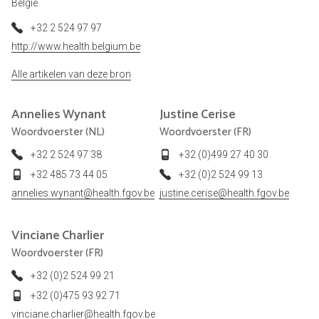
België
+32 2 524 97 97
http://www.health.belgium.be
Alle artikelen van deze bron
Annelies
Wynant
Justine
Cerise
Woordvoerster (NL)
Woordvoerster (FR)
+32 2 524 97 38
+32 (0)499 27 40 30
+32 485 73 44 05
+32 (0)2 524 99 13
annelies.wynant@health.fgov.be
justine.cerise@health.fgov.be
Vinciane
Charlier
Woordvoerster (FR)
+32 (0)2 524 99 21
+32 (0)475 93 92 71
vinciane.charlier@health.fgov.be