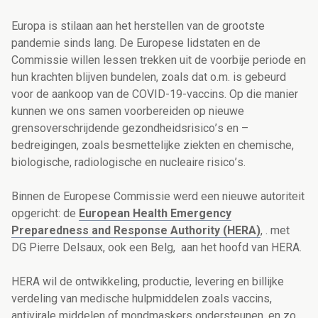
Europa is stilaan aan het herstellen van de grootste
pandemie sinds lang
. De Europese lidstaten
en de
Commissie
willen lessen trekken uit de voorbije periode en
hun krachten blijven bundelen, zoals dat o.m. is gebeurd
voor de aankoop van de COVID-19-vaccins. Op die manier
kunnen we ons samen voorbereiden op nieuwe
grensoverschrijdende
gezondheidsrisico
’
s
en –
bedreigingen,
zoals besmettelijke ziekten en chemische,
biologische, radiologische en nucleaire risico
’
s.
Binnen de Europese Commissie werd een nieuwe autoriteit
opgericht: de
European Health Emergency
Preparedness and Response Authority (HERA)
, . met
DG Pierre Delsaux, ook een Belg, aan het hoofd van HERA.
HERA wil de ontwikkeling, productie, levering en billijke
verdeling van medische hulpmiddelen zoals vaccins,
antivirale middelen of mondmaskers ondersteunen, en zo