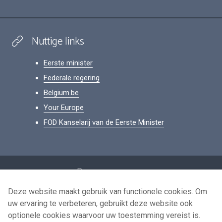
Nuttige links
Eerste minister
Federale regering
Belgium.be
Your Europe
FOD Kanselarij van de Eerste Minister
Footer
Persoonsgegevens
Voorwaarden voor het hergebruik
Deze website maakt gebruik van functionele cookies. Om
uw ervaring te verbeteren, gebruikt deze website ook
Contacteer ons
optionele cookies waarvoor uw toestemming vereist is.