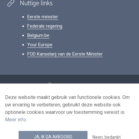
Nuttige links
Eerste minister
Federale regering
Belgium.be
Your Europe
FOD Kanselarij van de Eerste Minister
Footer
Persoonsgegevens
Voorwaarden voor het hergebruik
Deze website maakt gebruik van functionele cookies. Om
uw ervaring te verbeteren, gebruikt deze website ook
Contacteer ons
optionele cookies waarvoor uw toestemming vereist is.
Toegankelijkheid
Meer info
.
news.belgium RSS feed
JA, IK GA AKKOORD
Neen, bedankt