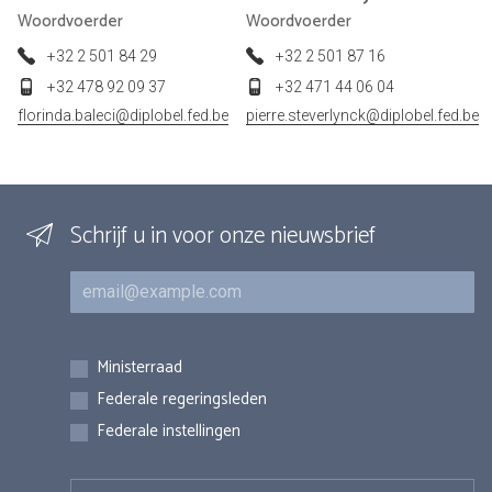
Woordvoerder
Woordvoerder
+32 2 501 84 29
+32 2 501 87 16
+32 478 92 09 37
+32 471 44 06 04
florinda.baleci@diplobel.fed.be
pierre.steverlynck@diplobel.fed.be
Schrijf u in voor onze nieuwsbrief
E-mail
Inschrijvingen
Ministerraad
Federale regeringsleden
Federale instellingen