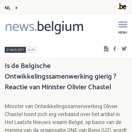
NL
news.
belgium
Main
navigation
MENU
Faceb
Tw
31 AUG 2011
22:00
Is de Belgische
Ontwikkelingssamenwerking gierig ?
Reactie van Minister Olivier Chastel
Minister van Ontwikkelingssamenwerking Olivier
Chastel toont zich erg verbaasd over het artikel in
Het Laatste Nieuws waarin België, op basis van de
mening van de organisatie ONE van Bono (U2), wordt