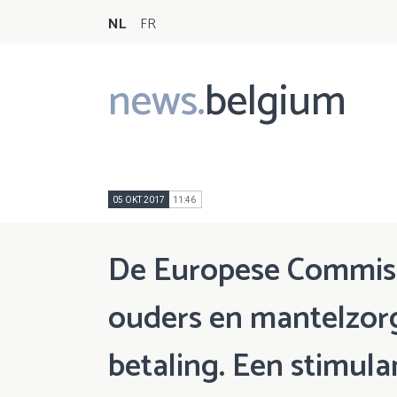
NL
FR
news.
belgium
Main
navigation
05 OKT 2017
11:46
De Europese Commissi
ouders en mantelzorg
betaling. Een stimu