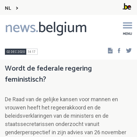
NL
news.
belgium
Main
navigation
MENU
Faceb
Tw
02 DEC 2020
14:17
Wordt de federale regering
feministisch?
De Raad van de gelijke kansen voor mannen en
vrouwen heeft het regeerakkoord en de
beleidsverklaringen van de ministers en de
staatssecretarissen onderzocht vanuit
genderperspectief in zijn advies van 26 november