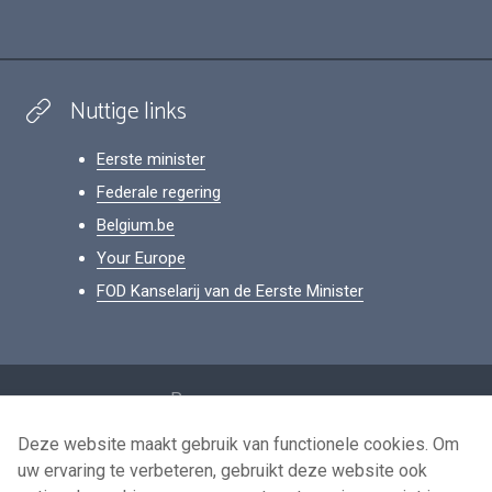
Nuttige links
Eerste minister
Federale regering
Belgium.be
Your Europe
FOD Kanselarij van de Eerste Minister
Footer
Persoonsgegevens
Voorwaarden voor het hergebruik
Deze website maakt gebruik van functionele cookies. Om
uw ervaring te verbeteren, gebruikt deze website ook
Contacteer ons