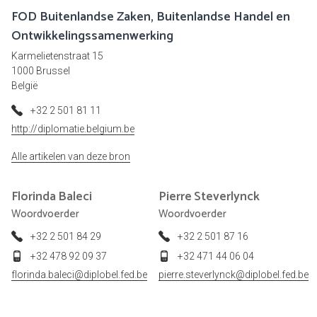
FOD Buitenlandse Zaken, Buitenlandse Handel en
Ontwikkelingssamenwerking
Karmelietenstraat 15
1000 Brussel
België
+32 2 501 81 11
http://diplomatie.belgium.be
Alle artikelen van deze bron
Florinda
Baleci
Pierre
Steverlynck
Woordvoerder
Woordvoerder
+32 2 501 84 29
+32 2 501 87 16
+32 478 92 09 37
+32 471 44 06 04
florinda.baleci@diplobel.fed.be
pierre.steverlynck@diplobel.fed.be