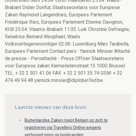
Universiteit Gent 24.04: Oost-Vlaanderen 25.04: Waals-
Brabant Didier Donfut, Staatssecretaris voor Europese
Zaken Raymond Langendries, Europees Parlement
Frédérique Ries, Europees Parlement Etienne Davignon,
KIIB 25.04: Vlaams-Brabant 11.05: Luik Christine Defraigne,
Senatrice Bernard Wesphael, Waals
Volksvertegenwoordiger 02.06: Luxemburg Marc Tarabella,
Europees Parlement Contact pers : Yannick Minsier Attaché
de presse - Persattaché - Press Officer Staatsecretaris
voor Europese zaken Karmelietenstraat 15 1000 Brussel
TEL: + 32 2 501 41 06 FAX: + 32 2 501 35 74 GSM: + 32
474 49 94 48 yannick.minsier@diplobel.fed.be
Laatste nieuws van deze bron
Buitenlandse Zaken roept Belgen op zich te
registreren via Travellers Online wegens
verhoogd risico op bosbranden