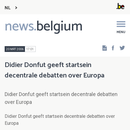
NL
news.
belgium
Main
navigation
MENU
Faceb
Tw
20 MRT 2006
17:01
Didier Donfut geeft startsein
decentrale debatten over Europa
Didier Donfut geeft startsein decentrale debatten
over Europa
Didier Donfut geeft startsein decentrale debatten over
Europa