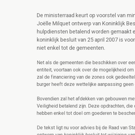
De ministerraad keurt op voorstel van mi
Joëlle Milquet ontwerp van Koninklijk Bes
hulpdiensten betalend worden gemaakt en
koninklijk besluit van 25 april 2007 is vo
niet enkel tot de gemeenten.
Net als de gemeenten die beschikken over ee
entiteit, voortaan ook over de mogelijkheid o
zal de financiering van de zones ook gedeelte
burger heeft deze wettelijke aanpassing geen 
Bovendien zal het afdekken van gebouwen met 
Veiligheid betalend zijn. Deze opdrachten, di
hebben enkel tot doel om goederen te besche
De tekst ligt nu voor advies bij de Raad van Sta
ontwerp van koninklijk besluit tot wijziging van