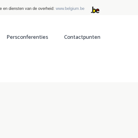
ie en diensten van de overheid:
www.belgium.be
Persconferenties
Contactpunten
ok
tter