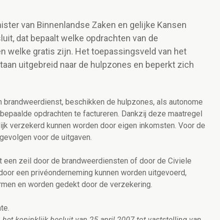
nister van Binnenlandse Zaken en gelijke Kansen
luit, dat bepaalt welke opdrachten van de
 welke gratis zijn. Het toepassingsveld van het
ortaan uitgebreid naar de hulpzones en beperkt zich
n brandweerdienst, beschikken de hulpzones, als autonome
m bepaalde opdrachten te factureren. Dankzij deze maatregel
lijk verzekerd kunnen worden door eigen inkomsten. Voor de
gevolgen voor de uitgaven.
een zeil door de brandweerdiensten of door de Civiele
e door een privéonderneming kunnen worden uitgevoerd,
rmen en worden gedekt door de verzekering.
te.
 het koninklijk besluit van 25 april 2007 tot vaststelling van