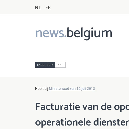
NL
FR
news.
belgium
Main
navigation
12 JUL 2013
18:49
Hoort bij
Ministerraad van 12 juli 2013
Facturatie van de op
operationele diensten