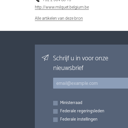
http://www.milquet.belgium.be
Alle artikelen van deze bron
Schrijf u in voor onze
nieuwsbrief
E-mail
Inschrijvingen
Ministerraad
Federale regeringsleden
Federale instellingen