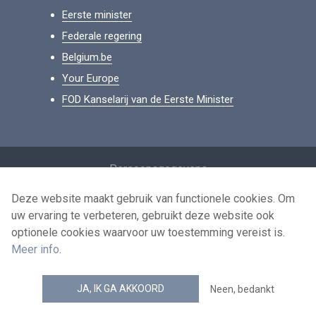
Eerste minister
Federale regering
Belgium.be
Your Europe
FOD Kanselarij van de Eerste Minister
Footer
Persoonsgegevens
Voorwaarden voor het hergebruik
Deze website maakt gebruik van functionele cookies. Om
uw ervaring te verbeteren, gebruikt deze website ook
Contacteer ons
optionele cookies waarvoor uw toestemming vereist is.
Toegankelijkheid
Meer info
.
news.belgium RSS feed
JA, IK GA AKKOORD
Neen, bedankt
© 2026 - news.belgium.be