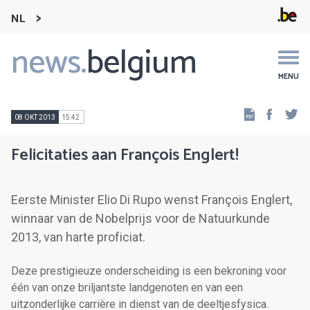
NL
news.
belgium
Main
navigation
MENU
Faceb
Tw
08 OKT 2013
15:42
Felicitaties aan François Englert!
Eerste Minister Elio Di Rupo wenst François Englert,
winnaar van de Nobelprijs voor de Natuurkunde
2013, van harte proficiat.
Deze prestigieuze onderscheiding is een bekroning voor
één van onze briljantste landgenoten en van een
uitzonderlijke carrière in dienst van de deeltjesfysica.