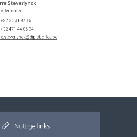
rre
Steverlynck
rdvoerder
+32 2 501 87 16
+32 471 44 06 04
rre.steverlynck@diplobel.fed.be
Nuttige links