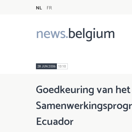
NL
FR
news.
belgium
Main
navigation
28 JUN 2006
13:10
Goedkeuring van het 
Samenwerkingsprogr
Ecuador