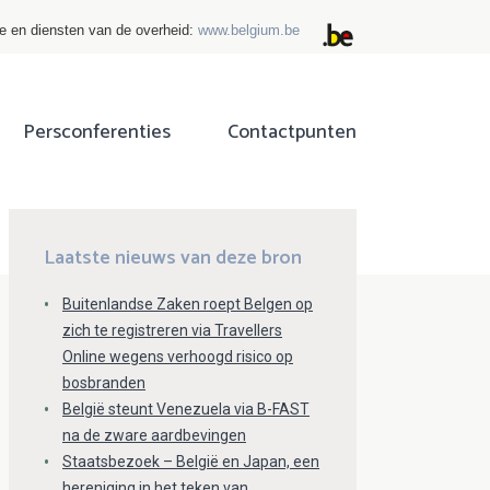
ie en diensten van de overheid:
www.belgium.be
Persconferenties
Contactpunten
ok
tter
Laatste nieuws van deze bron
Buitenlandse Zaken roept Belgen op
zich te registreren via Travellers
Online wegens verhoogd risico op
bosbranden
België steunt Venezuela via B-FAST
na de zware aardbevingen
Staatsbezoek – België en Japan, een
hereniging in het teken van