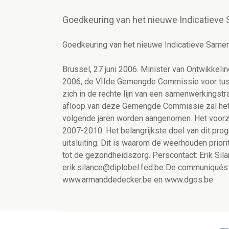
Goedkeuring van het nieuwe Indicatiev
Goedkeuring van het nieuwe Indicatieve Sam
Brussel, 27 juni 2006. Minister van Ontwikkel
2006, de VIIde Gemengde Commissie voor tusse
zich in de rechte lijn van een samenwerkingstra
afloop van deze Gemengde Commissie zal het
volgende jaren worden aangenomen. Het voorzi
2007-2010. Het belangrijkste doel van dit pro
uitsluiting. Dit is waarom de weerhouden prior
tot de gezondheidszorg. Perscontact: Erik Si
erik.silance@diplobel.fed.be De communiqués
www.armanddedecker.be en www.dgos.be