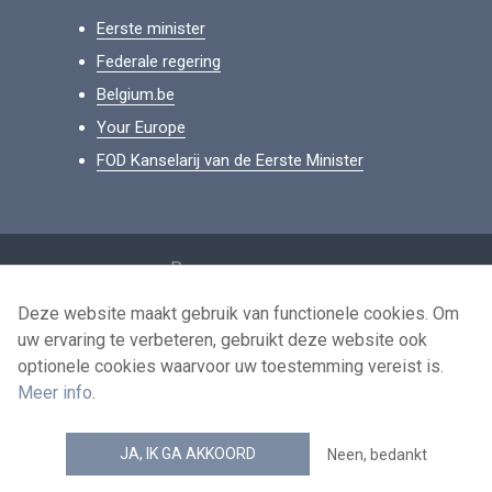
Eerste minister
Federale regering
Belgium.be
Your Europe
FOD Kanselarij van de Eerste Minister
Footer
Persoonsgegevens
Voorwaarden voor het hergebruik
Deze website maakt gebruik van functionele cookies. Om
uw ervaring te verbeteren, gebruikt deze website ook
Contacteer ons
optionele cookies waarvoor uw toestemming vereist is.
Toegankelijkheid
Meer info
.
news.belgium RSS feed
JA, IK GA AKKOORD
Neen, bedankt
© 2026 - news.belgium.be