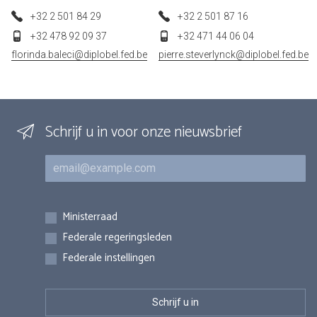
+32 2 501 84 29
+32 2 501 87 16
+32 478 92 09 37
+32 471 44 06 04
florinda.baleci@diplobel.fed.be
pierre.steverlynck@diplobel.fed.be
Schrijf u in voor onze nieuwsbrief
E-mail
Inschrijvingen
Ministerraad
Federale regeringsleden
Federale instellingen