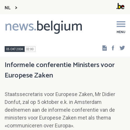
NL
news.
belgium
Main
navigation
MENU
Faceb
Tw
05 OKT 2004
02:00
Informele conferentie Ministers voor
Europese Zaken
Staatssecretaris voor Europese Zaken, Mr Didier
Donfut, zal op 5 oktober e.k. in Amsterdam
deelnemen aan de informele conferentie van de
ministers voor Europese Zaken met als thema
«communiceren over Europa».