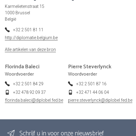
Karmelietenstraat 15
1000 Brussel
België
+32 2 501 81 11
http://diplomatie.belgium.be
Alle artikelen van deze bron
Florinda
Baleci
Pierre
Steverlynck
Woordvoerder
Woordvoerder
+32 2 501 84 29
+32 2 501 87 16
+32 478 92 09 37
+32 471 44 06 04
florinda.baleci@diplobel.fed.be
pierre.steverlynck@diplobel.fed.be
Schrijf u in voor onze nieuwsbrief