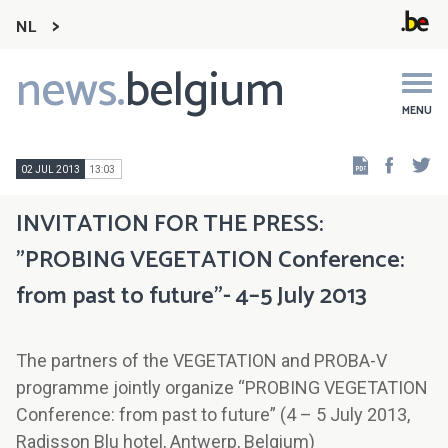
NL
news.
belgium
Main
navigation
MENU
Faceb
Tw
02 JUL 2013
13:03
INVITATION FOR THE PRESS:
"PROBING VEGETATION Conference:
from past to future"- 4–5 July 2013
The partners of the VEGETATION and PROBA-V
programme jointly organize “PROBING VEGETATION
Conference: from past to future” (4 – 5 July 2013,
Radisson Blu hotel, Antwerp, Belgium)