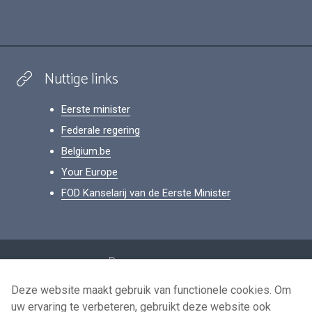
Nuttige links
Eerste minister
Federale regering
Belgium.be
Your Europe
FOD Kanselarij van de Eerste Minister
Footer
Persoonsgegevens
Voorwaarden voor het hergebruik
Deze website maakt gebruik van functionele cookies. Om
uw ervaring te verbeteren, gebruikt deze website ook
Contacteer ons