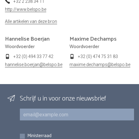
+32 2 238 34 11
http://www.belspo.be
Alle artikelen van deze bron
Hannelise
Boerjan
Maxime
Dechamps
Woordvoerder
Woordvoerder
+32 (0) 494 33 77 42
+32 (0) 474 75 31 83
hannelise.boerjan@belspo.be
maxime.dechamps@belspo.be
Schrijf u in voor onze nieuwsbrief
E-mail
Inschrijvingen
Ministerraad