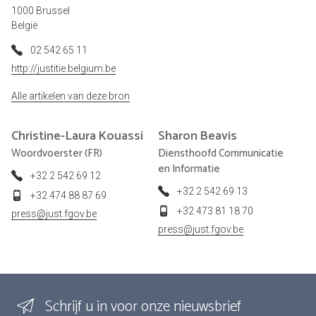
1000 Brussel
België
02 542 65 11
http://justitie.belgium.be
Alle artikelen van deze bron
Christine-Laura
Kouassi
Sharon
Beavis
Woordvoerster (FR)
Diensthoofd Communicatie
en Informatie
+32 2 542 69 12
+32 2 542 69 13
+32 474 88 87 69
+32 473 81 18 70
press@just.fgov.be
press@just.fgov.be
Schrijf u in voor onze nieuwsbrief