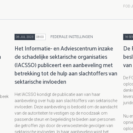
FOD J
FEDERALE INSTELLINGEN
06 JUL 2023
08:00
16 SE
Het Informatie- en Adviescentrum inzake
De 
n
de schadelijke sektarische organisaties
besl
(IACSSO) publiceert een aanbeveling met
van
betrekking tot de hulp aan slachtoffers van
De FO
sektarische invloeden
oplos
denkw
Het IACSSO kondigt de publicatie aan van haar
rbeek
lever
aanbeveling over hulp aan slachtoffers van sektarische
jurid
invloeden. Deze aanbeveling is bedoeld om de aandacht
van de autoriteiten te vestigen op de noodzaak om
Nu er
passende steun en begeleiding te bieden aan personen
opni
die getroffen zijn door de verwoestende gevolgen van
oplos
sektarische invloeden. In haar aanbeveling wijst het