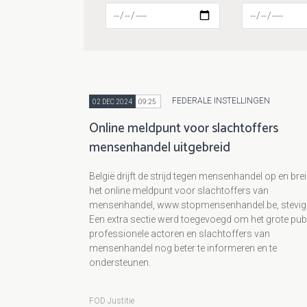
FEDERALE INSTELLINGEN
02 DEC 2024
09:25
Online meldpunt voor slachtoffers
mensenhandel uitgebreid
België drijft de strijd tegen mensenhandel op en brei
het online meldpunt voor slachtoffers van
mensenhandel, www.stopmensenhandel.be, stevig u
Een extra sectie werd toegevoegd om het grote publ
professionele actoren en slachtoffers van
mensenhandel nog beter te informeren en te
ondersteunen.
FOD Justitie