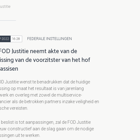
ustitie
FEDERALE INSTELLINGEN
P 2022
16:28
FOD Justitie neemt akte van de
issing van de voorzitster van het hof
 assisen
D Justitie wenst te benadrukken dat de huidige
sing op maat het resultaat is van jarenlang
erk en overleg met zowel de multiservice-
ancier als de betrokken partners inzake veiligheid en
ische vereisten.
 beslist is tot aanpassingen, zal de FOD Justitie
euw constructief aan de slag gaan om de nodige
singen uit te werken.