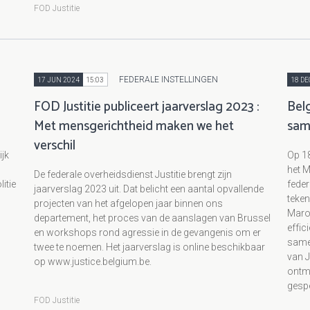
FOD Justitie
FEDERALE INSTELLINGEN
17 JUN 2024
15:03
18 DE
FOD Justitie publiceert jaarverslag 2023 :
Belg
Met mensgerichtheid maken we het
sam
verschil
ijk
Op 1
het M
De federale overheidsdienst Justitie brengt zijn
itie
feder
jaarverslag 2023 uit. Dat belicht een aantal opvallende
teken
projecten van het afgelopen jaar binnen ons
Marok
departement, het proces van de aanslagen van Brussel
effic
en workshops rond agressie in de gevangenis om er
samen
twee te noemen. Het jaarverslag is online beschikbaar
van J
op www.justice.belgium.be.
ontm
gespe
FOD Justitie