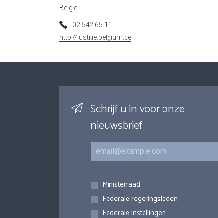
België
02 542 65 11
http://justitie.belgium.be
Schrijf u in voor onze
nieuwsbrief
E-mail
Inschrijvingen
Ministerraad
Federale regeringsleden
Federale instellingen