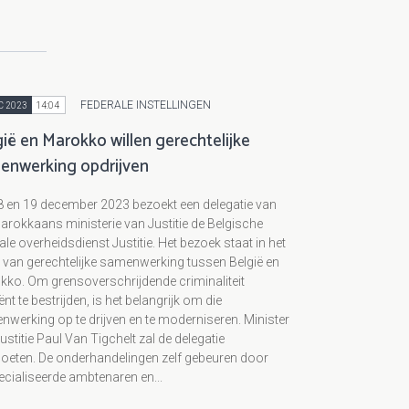
FEDERALE INSTELLINGEN
C 2023
14:04
ië en Marokko willen gerechtelijke
enwerking opdrijven
8 en 19 december 2023 bezoekt een delegatie van
arokkaans ministerie van Justitie de Belgische
ale overheidsdienst Justitie. Het bezoek staat in het
 van gerechtelijke samenwerking tussen België en
ko. Om grensoverschrijdende criminaliteit
iënt te bestrijden, is het belangrijk om die
werking op te drijven en te moderniseren. Minister
ustitie Paul Van Tigchelt zal de delegatie
oeten. De onderhandelingen zelf gebeuren door
cialiseerde ambtenaren en...