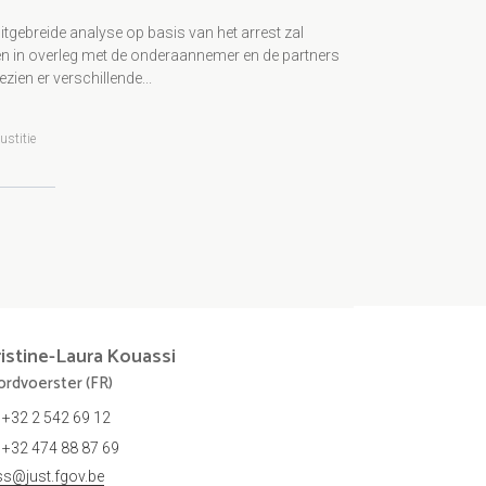
itgebreide analyse op basis van het arrest zal
n in overleg met de onderaannemer en de partners
zien er verschillende...
ustitie
istine-Laura
Kouassi
rdvoerster (FR)
+32 2 542 69 12
+32 474 88 87 69
ss@just.fgov.be