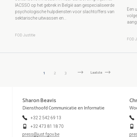
IACSSO op het gebrek in België aan gespecialiseerde
Een u
psychologische hulpdiensten voor slachtoffers van
volge
sektarische uitwassen en...
aange
FOD Justitie
FOD J
Huidige
1
Pagina
2
Pagina
3
Volgende
Volgende
Laatste
Laatste
pagina
›
pagina
pagina
Sharon
Beavis
Chr
Diensthoofd Communicatie en Informatie
Woo
+32 2 542 69 13
+32 473 81 18 70
press@just.fgov.be
pre