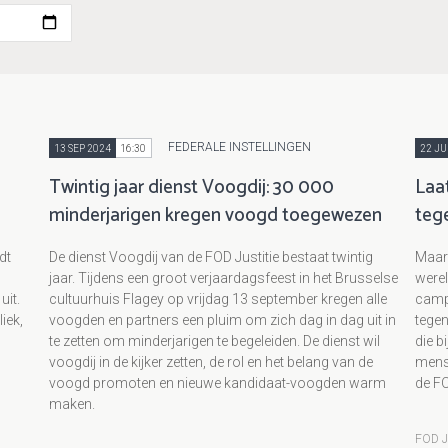
FEDERALE INSTELLINGEN
13 SEP 2024
16:30
22 JU
Twintig jaar dienst Voogdij: 30 000
Laat
minderjarigen kregen voogd toegewezen
teg
dt
De dienst Voogdij van de FOD Justitie bestaat twintig
Maar 
jaar. Tijdens een groot verjaardagsfeest in het Brusselse
werel
it.
cultuurhuis Flagey op vrijdag 13 september kregen alle
campa
iek,
voogden en partners een pluim om zich dag in dag uit in
tege
te zetten om minderjarigen te begeleiden. De dienst wil
die b
voogdij in de kijker zetten, de rol en het belang van de
mense
voogd promoten en nieuwe kandidaat-voogden warm
de FO
maken.
FOD J