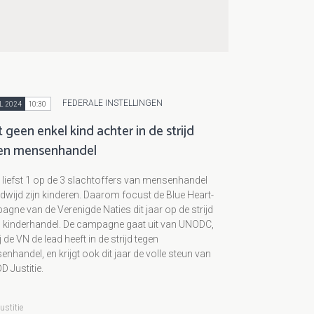
FEDERALE INSTELLINGEN
L 2024
10:30
 geen enkel kind achter in de strijd
en mensenhandel
liefst 1 op de 3 slachtoffers van mensenhandel
dwijd zijn kinderen. Daarom focust de Blue Heart-
gne van de Verenigde Naties dit jaar op de strijd
n kinderhandel. De campagne gaat uit van UNODC,
ij de VN de lead heeft in de strijd tegen
nhandel, en krijgt ook dit jaar de volle steun van
D Justitie.
ustitie