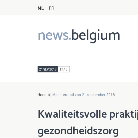
NL
FR
news.
belgium
Main
navigation
21 SEP 2018
17:43
Hoort bij
Ministerraad van 21 september 2018
Kwaliteitsvolle prakti
gezondheidszorg