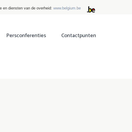
ie en diensten van de overheid:
www.belgium.be
Persconferenties
Contactpunten
ok
tter