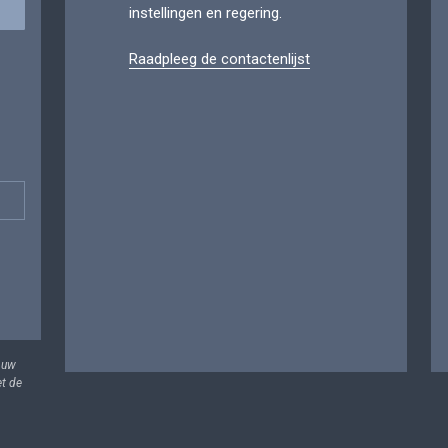
instellingen en regering.
Raadpleeg de contactenlijst
 uw
et de