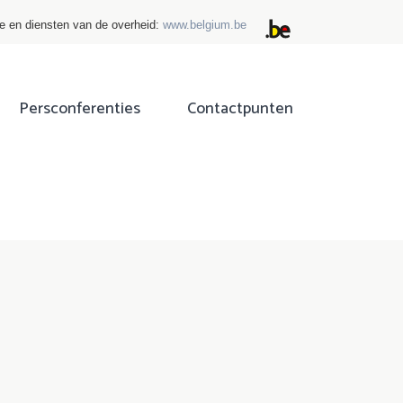
ie en diensten van de overheid:
www.belgium.be
Persconferenties
Contactpunten
ok
tter