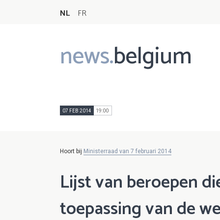
NL
FR
news.
belgium
Main
navigation
07 FEB 2014
19:00
Hoort bij
Ministerraad van 7 februari 2014
Lijst van beroepen di
toepassing van de wet