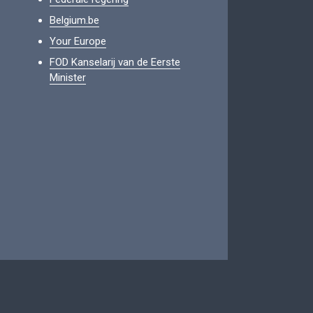
Belgium.be
Your Europe
FOD Kanselarij van de Eerste
Minister