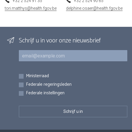
+32 2 524 91 35
+32 2 524 90 65
tori.matthys@health.fgov.be
delphine.osaer@health.fgov.be
Schrijf u in voor onze nieuwsbrief
E-mail
Inschrijvingen
Ministerraad
Federale regeringsleden
Federale instellingen