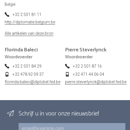
België
+32 2 501 81 11
http://diplomatie.belgium.be
Alle artikelen van deze bron
Florinda
Baleci
Pierre
Steverlynck
Woordvoerder
Woordvoerder
+32 2 501 84 29
+32 2 501 87 16
+32 478 92 09 37
+32 471 44 06 04
florinda.baleci@diplobel.fed.be
pierre.steverlynck@diplobel.fed.be
Schrijf u in voor onze nieuwsbrief
E-mail