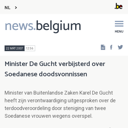
NL
news.
belgium
Main
navigation
MENU
Faceb
Tw
22 MRT 2007
12:56
Minister De Gucht verbijsterd over
Soedanese doodsvonnissen
Minister van Buitenlandse Zaken Karel De Gucht
heeft zijn verontwaardiging uitgesproken over de
terdoodveroordeling door steniging van twee
Soedanese vrouwen wegens overspel.