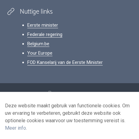
Nuttige links
Eerste minister
Federale regering
Belgium.be
Your Europe
FOD Kanselarij van de Eerste Minister
Footer
Persoonsgegevens
Voorwaarden voor het hergebruik
Deze website maakt gebruik van functionele cookies. Om
uw ervaring te verbeteren, gebruikt deze website ook
Contacteer ons
optionele cookies waarvoor uw toestemming vereist is.
Toegankelijkheid
Meer info
.