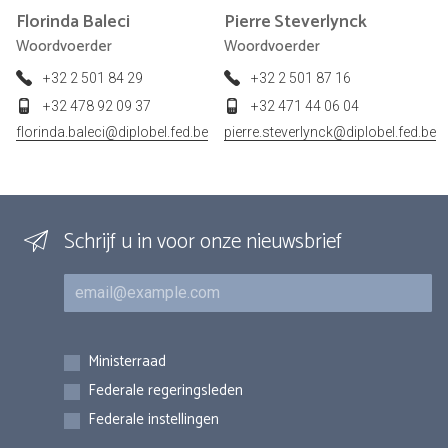
Florinda
Baleci
Pierre
Steverlynck
Woordvoerder
Woordvoerder
+32 2 501 84 29
+32 2 501 87 16
+32 478 92 09 37
+32 471 44 06 04
florinda.baleci@diplobel.fed.be
pierre.steverlynck@diplobel.fed.be
Schrijf u in voor onze nieuwsbrief
E-mail
Inschrijvingen
Ministerraad
Federale regeringsleden
Federale instellingen