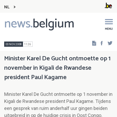
NL
news.
belgium
Main
navigation
MENU
Faceb
Tw
03 NOV 2008
11:26
Minister Karel De Gucht ontmoette op 1
november in Kigali de Rwandese
president Paul Kagame
Minister Karel De Gucht ontmoette op 1 november in
Kigali de Rwandese president Paul Kagame. Tijdens
een gesprek van ruim anderhalf uur gingen beiden
uitgebreid in op de huidige crisis in Oost Congo.