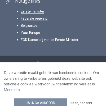
Nuttige links
Eerste minister
Federale regering
Belgium.be
Your Europe
FOD Kanselarij van de Eerste Minister
Footer
Persoonsgegevens
Voorwaarden voor het hergebruik
Deze website maakt gebruik van functionele cookies. Om
uw ervaring te verbeteren, gebruikt deze website ook
Contacteer ons
optionele cookies waarvoor uw toestemming vereist is.
Toegankelijkheid
Meer info
.
news.belgium RSS feed
JA, IK GA AKKOORD
Neen, bedankt