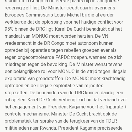
stabiliteit in Congo in de eerste plaats bij de Congolese
regering zelf ligt. De Minister treedt daarbij overigens
Europees Commissaris Louis Michel bij die al eerder
verklaarde dat de oplossing voor het huidige conflict voor
95% binnen de DRC ligt. Karel De Gucht benadrukt dat het
mandaat van MONUC moet worden herzien. De VN
vredesmacht in de DR Congo moet autonoom kunnen
optreden bij operaties tegen rebellen groepen evenals
tegen ongecontroleerde FARDC troepen, wanneer ze zich
misdragen tegen de bevolking. De Minister wenst tevens
een belangrijkere rol voor MONUC in de strijd tegen illegale
exploitatie van grondstoffen. De MONUC moet krachtdadig
optreden en de illegale exploitatie van mijnsites
stopzetten. De buurlanden van de DRC kunnen daarbij een
rol spelen. Karel De Gucht verheugt zich in dat verband over
het engagement van President Kagame voor het Tripartite +
controle mechanisme. Minister De Gucht bracht ook de
problematiek ter sprake van de terugkeer van de FDLR
militieleden naar Rwanda. President Kagame preciseerde