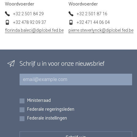
Woordvoerder
Woordvoerder
+32 2 501 84 29
+32 2 501 87 16
+32 478 92 09 37
+32 471 44 06 04
florinda.baleci@diplobel.fed.be
pierre.steverlynck@diplobel.fed.be
Schrijf u in voor onze nieuwsbrief
E-mail
Inschrijvingen
Ministerraad
Federale regeringsleden
Federale instellingen