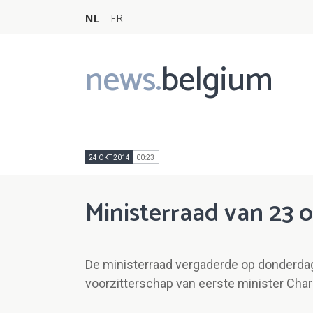
NL
FR
news.
belgium
Main
navigation
24 OKT 2014
00:23
Ministerraad van 23 
De ministerraad vergaderde op donderdag
voorzitterschap van eerste minister Char