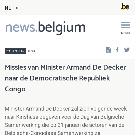
NL
news.
belgium
Main
navigation
MENU
Faceb
Tw
29 JAN 2007
10:44
Missies van Minister Armand De Decker
naar de Democratische Republiek
Congo
Minister Armand De Decker zal zich volgende week
naar Kinshasa begeven voor de Dag van Belgische
Samenwerking die op 31 januari de actoren van de
Belgische-Congolese Samenwerking zal