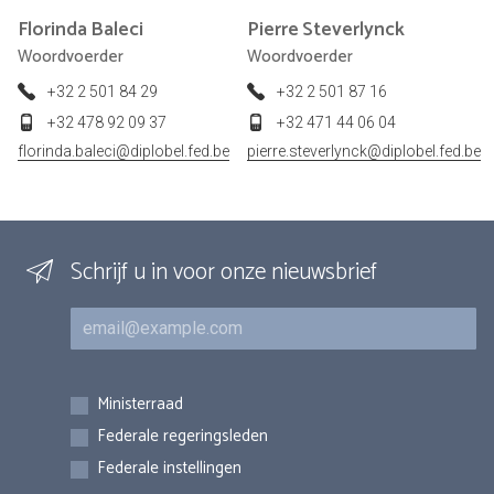
Florinda
Baleci
Pierre
Steverlynck
Woordvoerder
Woordvoerder
+32 2 501 84 29
+32 2 501 87 16
+32 478 92 09 37
+32 471 44 06 04
florinda.baleci@diplobel.fed.be
pierre.steverlynck@diplobel.fed.be
Schrijf u in voor onze nieuwsbrief
E-mail
Inschrijvingen
Ministerraad
Federale regeringsleden
Federale instellingen