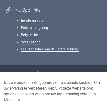
Nuttige links
Eerste minister
Federale regering
Belgium.be
Your Europe
FOD Kanselarij van de Eerste Minister
Footer
Persoonsgegevens
Voorwaarden voor het hergebruik
Deze website maakt gebruik van functionele cookies. Om
uw ervaring te verbeteren, gebruikt deze website ook
Contacteer ons
optionele cookies waarvoor uw toestemming vereist is.
Toegankelijkheid
Meer info
.