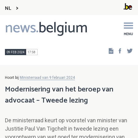
NL
news.
belgium
Main
navigation
MENU
Faceb
Tw
09 FEB 2024
17:58
Hoort bij
Ministerraad van 9 februari 2024
Modernisering van het beroep van
advocaat – Tweede lezing
De ministerraad keurt op voorstel van minister van
Justitie Paul Van Tigchelt in tweede lezing een
voorontwerp van wet goed ter modernisering van