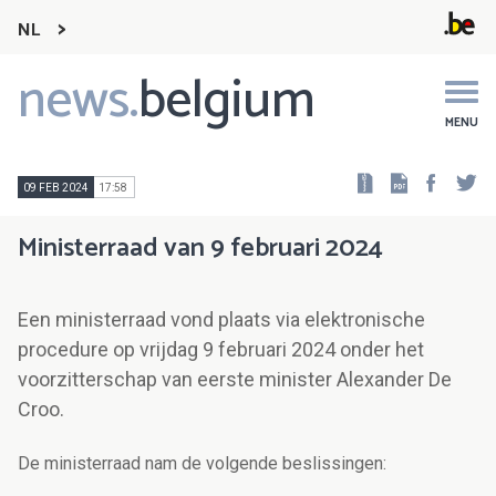
NL
news.
belgium
Main
navigation
MENU
Faceb
Tw
09 FEB 2024
17:58
Ministerraad van 9 februari 2024
Een ministerraad vond plaats via elektronische
procedure op vrijdag 9 februari 2024 onder het
voorzitterschap van eerste minister Alexander De
Croo.
De ministerraad nam de volgende beslissingen: