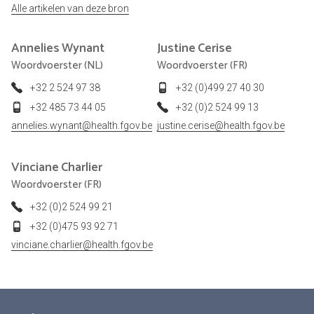
Alle artikelen van deze bron
Annelies
Wynant
Justine
Cerise
Woordvoerster (NL)
Woordvoerster (FR)
+32 2 524 97 38
+32 (0)499 27 40 30
+32 485 73 44 05
+32 (0)2 524 99 13
annelies.wynant@health.fgov.be
justine.cerise@health.fgov.be
Vinciane
Charlier
Woordvoerster (FR)
+32 (0)2 524 99 21
+32 (0)475 93 92 71
vinciane.charlier@health.fgov.be