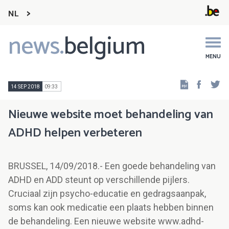
NL
news.
belgium
Main
navigation
MENU
Faceb
Tw
14 SEP 2018
09:33
Nieuwe website moet behandeling van
ADHD helpen verbeteren
BRUSSEL, 14/09/2018.- Een goede behandeling van
ADHD en ADD steunt op verschillende pijlers.
Cruciaal zijn psycho-educatie en gedragsaanpak,
soms kan ook medicatie een plaats hebben binnen
de behandeling. Een nieuwe website www.adhd-