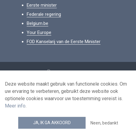
Eerste minister
Federale regering
Belgium.be
Your Europe
FOD Kanselarij van de Eerste Minister
Footer
Persoonsgegevens
Voorwaarden voor het hergebruik
Deze website maakt gebruik van functionele cookies. Om
uw ervaring te verbeteren, gebruikt deze website ook
Contacteer ons
optionele cookies waarvoor uw toestemming vereist is.
Toegankelijkheid
Meer info
.
news.belgium RSS feed
JA, IK GA AKKOORD
Neen, bedankt
© 2026 - news.belgium.be