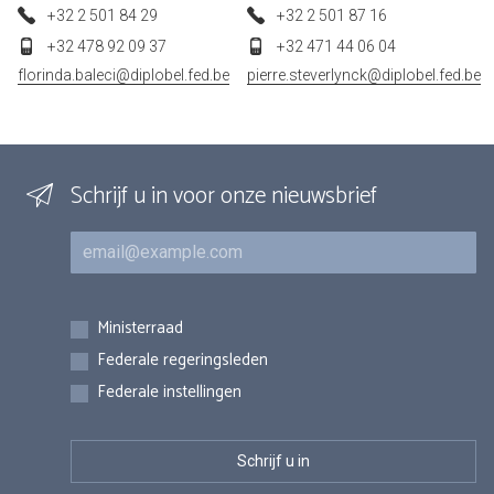
+32 2 501 84 29
+32 2 501 87 16
+32 478 92 09 37
+32 471 44 06 04
florinda.baleci@diplobel.fed.be
pierre.steverlynck@diplobel.fed.be
Schrijf u in voor onze nieuwsbrief
E-mail
Inschrijvingen
Ministerraad
Federale regeringsleden
Federale instellingen