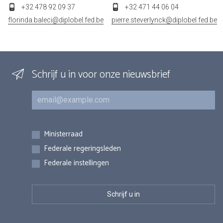
+32 478 92 09 37
+32 471 44 06 04
florinda.baleci@diplobel.fed.be
pierre.steverlynck@diplobel.fed.be
Schrijf u in voor onze nieuwsbrief
E-mail
Inschrijvingen
Ministerraad
Federale regeringsleden
Federale instellingen