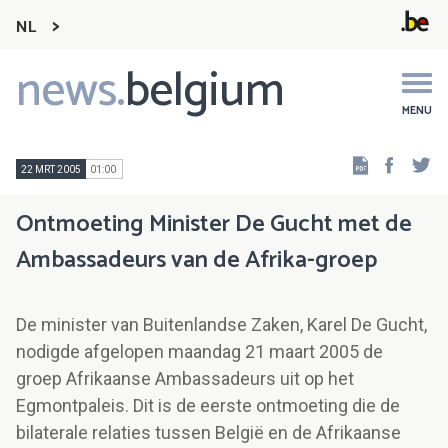
NL
news.
belgium
Main
navigation
MENU
Faceb
Tw
22 MRT 2005
01:00
Ontmoeting Minister De Gucht met de
Ambassadeurs van de Afrika-groep
De minister van Buitenlandse Zaken, Karel De Gucht,
nodigde afgelopen maandag 21 maart 2005 de
groep Afrikaanse Ambassadeurs uit op het
Egmontpaleis. Dit is de eerste ontmoeting die de
bilaterale relaties tussen België en de Afrikaanse