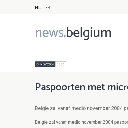
NL
FR
news.
belgium
Main
navigation
04 NOV 2004
01:00
Paspoorten met micr
België zal vanaf medio november 2004 p
België zal vanaf medio november 2004 paspoo