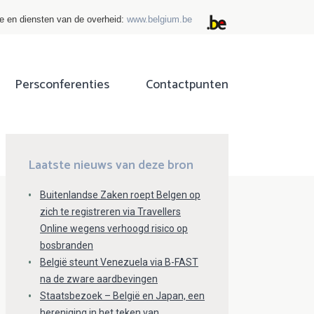
ie en diensten van de overheid:
www.belgium.be
Persconferenties
Contactpunten
ok
tter
Laatste nieuws van deze bron
Buitenlandse Zaken roept Belgen op
zich te registreren via Travellers
Online wegens verhoogd risico op
bosbranden
België steunt Venezuela via B-FAST
na de zware aardbevingen
Staatsbezoek – België en Japan, een
hereniging in het teken van