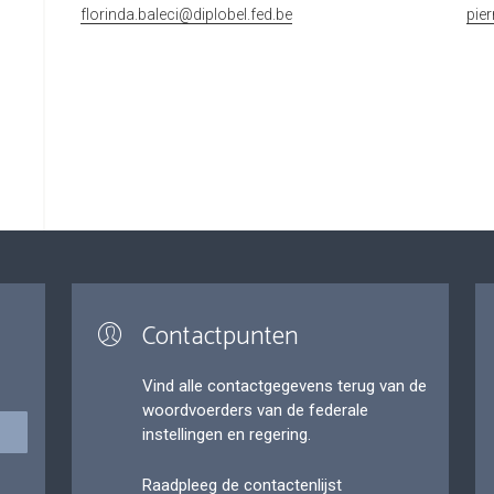
florinda.baleci@diplobel.fed.be
pie
Contactpunten
Vind alle contactgegevens terug van de
woordvoerders van de federale
instellingen en regering.
Raadpleeg de contactenlijst