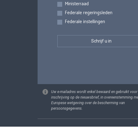
Inschrijvingen
Ministerraad
Federale regeringsleden
Federale instellingen
Uw e-mailadres wordt enkel bewaard en gebruikt voor
inschrijving op de nieuwsbrief, in overeenstemming m
Europese wetgeving over de bescherming van
persoonsgegevens.
Footer
Persoonsgege