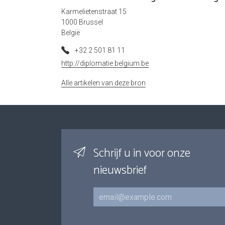
Karmelietenstraat 15
1000 Brussel
België
+32 2 501 81 11
http://diplomatie.belgium.be
Alle artikelen van deze bron
Schrijf u in voor onze
nieuwsbrief
E-mail