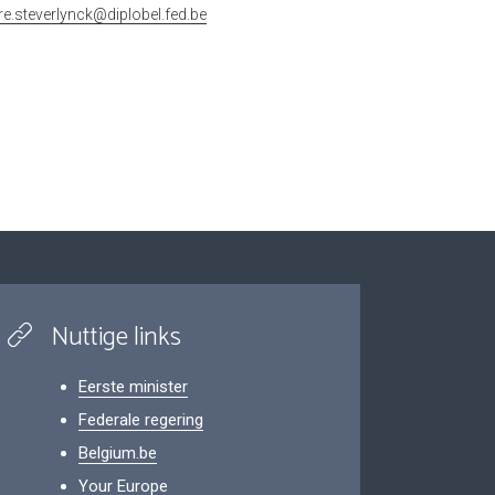
rre.steverlynck@diplobel.fed.be
Nuttige links
Eerste minister
Federale regering
Belgium.be
Your Europe