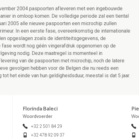
november 2004 paspoorten afleveren met een ingebouwde
nier in omloop komen. De volledige periode zal een tiental
ari 2005 alle nieuwe paspoorten een microchip zullen
imeur. In een eerste fase, overeenkomstig de internationale
rden opgeslagen zoals de identiteitsgegevens, de
te fase wordt nog géén vingerafdruk opgenomen op de
elgeving nodig. Deze maatregel is momenteel in
aflevering van de paspoorten met microchip, noch de latere
ieve gevolgen hebben voor de Belgen die nu reeds een
tot het einde van hun geldigheidsduur, meestal is dat 5 jaar.
Florinda
Baleci
Pie
Woordvoerder
Woo
+32 2 501 84 29
+32 478 92 09 37