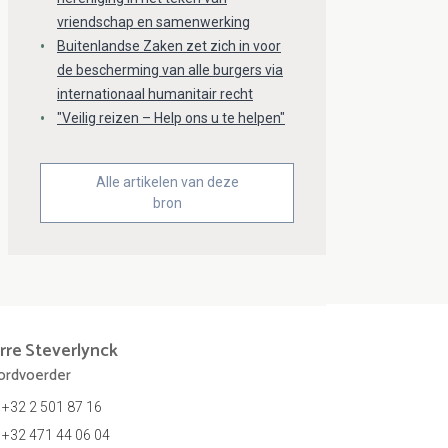
vriendschap en samenwerking
Buitenlandse Zaken zet zich in voor
de bescherming van alle burgers via
internationaal humanitair recht
"Veilig reizen – Help ons u te helpen"
Alle artikelen van deze
bron
rre
Steverlynck
rdvoerder
+32 2 501 87 16
+32 471 44 06 04