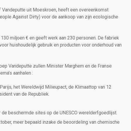
jf Vandeputte uit Moeskroen, heeft een overeenkomst
ple Against Dirty) voor de aankoop van zijn ecologische
 130 miljoen € en geeft werk aan 230 personen. De fabriek
oor huishoudelijk gebruik en producten voor onderhoud van
groep Vandeputte zullen Minister Marghem en de Franse
ema’s aanhalen :
Parijs, het Wereldwijd Milieupact, de Klimaattop van 12
ident van de Republiek.
r de beschermde sites op de UNESCO werelderfgoedlijst.
ktober, meer bepaald inzake de beoordeling van chemische