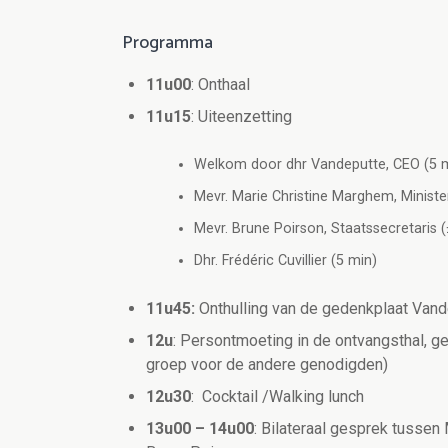
Programma
11u00
: Onthaal
11u15
: Uiteenzetting
Welkom door dhr Vandeputte, CEO (5 m
Mevr. Marie Christine Marghem, Ministe
Mevr. Brune Poirson, Staatssecretaris (
Dhr. Frédéric Cuvillier (5 min)
11u45:
Onthulling van de gedenkplaat Vand
12u
: Persontmoeting in de ontvangsthal, g
groep voor de andere genodigden)
12u30
: Cocktail /Walking lunch
13u00 – 14u00
: Bilateraal gesprek tussen