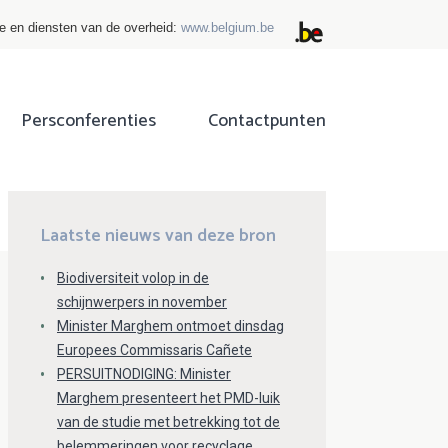
ie en diensten van de overheid:
www.belgium.be
Persconferenties
Contactpunten
ok
tter
Laatste nieuws van deze bron
Biodiversiteit volop in de
schijnwerpers in november
Minister Marghem ontmoet dinsdag
Europees Commissaris Cañete
PERSUITNODIGING: Minister
Marghem presenteert het PMD-luik
van de studie met betrekking tot de
belemmeringen voor recyclage