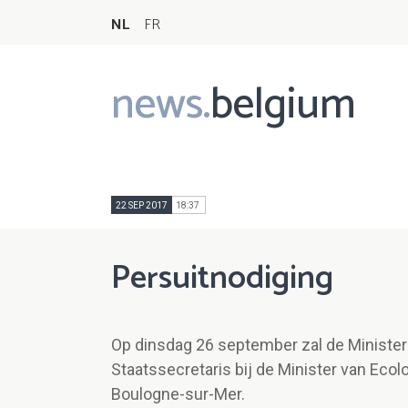
NL
FR
news.
belgium
Main
navigation
22 SEP 2017
18:37
Persuitnodiging
Op dinsdag 26 september zal de Minister
Staatssecretaris bij de Minister van Ecol
Boulogne-sur-Mer.