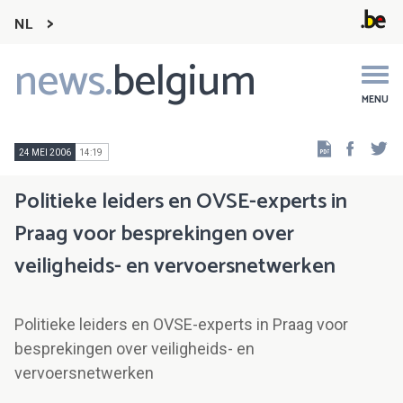
NL
news.
belgium
Main
navigation
MENU
Faceb
Tw
24 MEI 2006
14:19
Politieke leiders en OVSE-experts in
Praag voor besprekingen over
veiligheids- en vervoersnetwerken
Politieke leiders en OVSE-experts in Praag voor
besprekingen over veiligheids- en
vervoersnetwerken