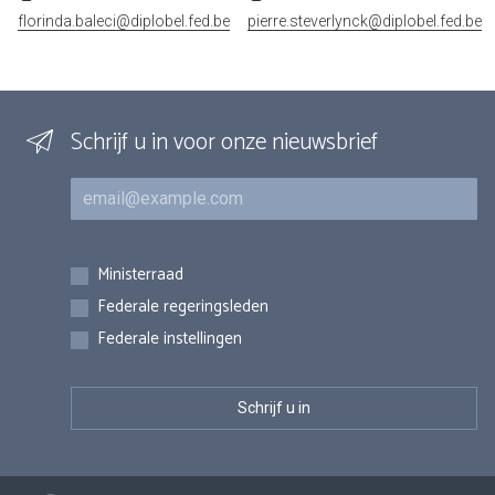
florinda.baleci@diplobel.fed.be
pierre.steverlynck@diplobel.fed.be
Schrijf u in voor onze nieuwsbrief
E-mail
Inschrijvingen
Ministerraad
Federale regeringsleden
Federale instellingen