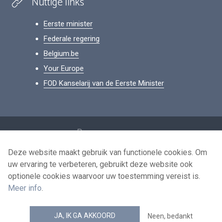
Nuttige links
Eerste minister
Federale regering
Belgium.be
Your Europe
FOD Kanselarij van de Eerste Minister
Footer
Persoonsgegevens
Voorwaarden voor het hergebruik
Deze website maakt gebruik van functionele cookies. Om
uw ervaring te verbeteren, gebruikt deze website ook
Contacteer ons
optionele cookies waarvoor uw toestemming vereist is.
Toegankelijkheid
Meer info
.
news.belgium RSS feed
JA, IK GA AKKOORD
Neen, bedankt