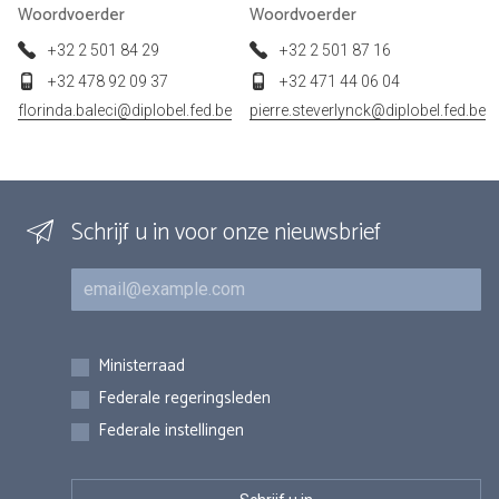
Woordvoerder
Woordvoerder
+32 2 501 84 29
+32 2 501 87 16
+32 478 92 09 37
+32 471 44 06 04
florinda.baleci@diplobel.fed.be
pierre.steverlynck@diplobel.fed.be
Schrijf u in voor onze nieuwsbrief
E-mail
Inschrijvingen
Ministerraad
Federale regeringsleden
Federale instellingen