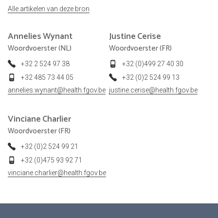
Alle artikelen van deze bron
Annelies
Wynant
Justine
Cerise
Woordvoerster (NL)
Woordvoerster (FR)
+32 2 524 97 38
+32 (0)499 27 40 30
+32 485 73 44 05
+32 (0)2 524 99 13
annelies.wynant@health.fgov.be
justine.cerise@health.fgov.be
Vinciane
Charlier
Woordvoerster (FR)
+32 (0)2 524 99 21
+32 (0)475 93 92 71
vinciane.charlier@health.fgov.be