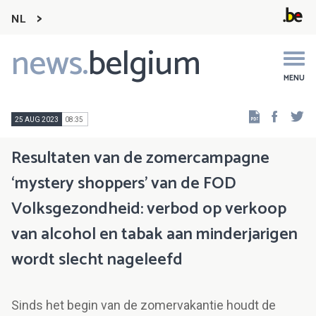
NL
news.
belgium
Main
navigation
MENU
Faceb
Tw
25 AUG 2023
08:35
Resultaten van de zomercampagne
‘mystery shoppers’ van de FOD
Volksgezondheid: verbod op verkoop
van alcohol en tabak aan minderjarigen
wordt slecht nageleefd
Sinds het begin van de zomervakantie houdt de