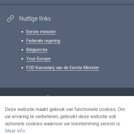
Nuttige links
Eerste minister
Federale regering
Belgium.be
Your Europe
FOD Kanselarij van de Eerste Minister
Footer
Persoonsgegevens
Voorwaarden voor het hergebruik
Deze website maakt gebruik van functionele cookies. Om
uw ervaring te verbeteren, gebruikt deze website ook
Contacteer ons
optionele cookies waarvoor uw toestemming vereist is.
Toegankelijkheid
Meer info
.