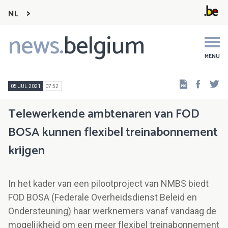
NL
news.
belgium
Main
navigation
MENU
Faceb
Tw
05 JUL 2021
07:52
Telewerkende ambtenaren van FOD
BOSA kunnen flexibel treinabonnement
krijgen
In het kader van een pilootproject van NMBS biedt
FOD BOSA (Federale Overheidsdienst Beleid en
Ondersteuning) haar werknemers vanaf vandaag de
mogelijkheid om een meer flexibel treinabonnement